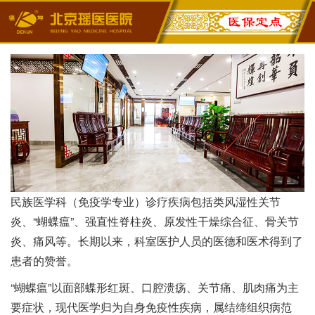
民族医学科（免疫学专业）诊疗疾病包括类风湿性关节
炎、“蝴蝶瘟”、强直性脊柱炎、原发性干燥综合征、骨关节
炎、痛风等。长期以来，科室医护人员的医德和医术得到了
患者的赞誉。
“蝴蝶瘟”以面部蝶形红斑、口腔溃疡、关节痛、肌肉痛为主
要症状，现代医学归为自身免疫性疾病，属结缔组织病范