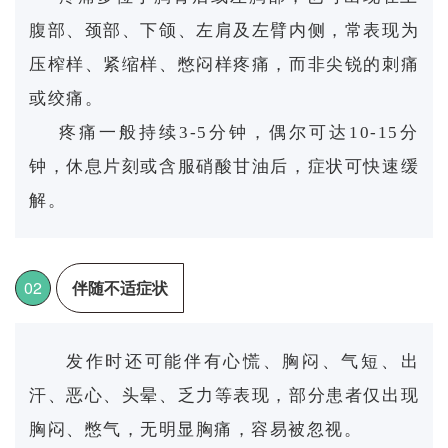
腹部、颈部、下颌、左肩及左臂内侧，常表现为
压榨样、紧缩样、憋闷样疼痛，而非尖锐的刺痛
或绞痛。
疼痛一般持续3-5分钟，偶尔可达10-15分
钟，休息片刻或含服硝酸甘油后，症状可快速缓
解。
0
2
伴随不适症状
发作时还可能伴有心慌、胸闷、气短、出
汗、恶心、头晕、乏力等表现，部分患者仅出现
胸闷、憋气，无明显胸痛，容易被忽视。