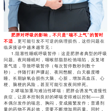
肥胖对呼吸的影响，不只是“喘不上气”的暂时
，更可能引发不可逆的病理损伤，这些问题在
不适
临床接诊中越来越常见：
1.阻塞性睡眠呼吸暂停：这是肥胖者典型的呼吸
问题。夜间睡眠时，咽喉部脂肪松弛塌陷，反复堵
塞气道，导致呼吸暂停（每次暂停数秒到数十
秒），伴随打鼾声骤起、夜间憋醒、白天极度嗜
睡。长期缺氧会损伤大脑、心脏，增加高血压、心
梗、脑梗的风险，甚至可能引发夜间猝死。
2.哮喘加重与难治性哮喘：肥胖会诱发气道慢性
炎症，让原本控制良好的哮喘变得难以控制——原
本偶尔发作的喘息、胸闷，变成频繁发作；普通剂
量的药物不再起效，需要不断增加用药量。同时，