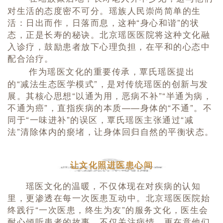
对生活的态度密不可分。瑶族人民崇尚简单的生
活：日出而作，日落而息，这种“身心和谐”的状
态，正是长寿的秘诀。北京瑶医医院将这种文化融
入诊疗，鼓励患者放下心理负担，在平和的心态中
配合治疗。
作为瑶医文化的重要传承，覃氏瑶医提出
的“减法生态医学模式”，是对传统瑶医的创新与发
展。其核心思想“以通为用，恶病不补”“半通为病，
不通为癌”，直指疾病的本质——身体的“不通”。不
同于“一味进补”的误区，覃氏瑶医主张通过“减
法”清除体内的瘀堵，让身体回归自然的平衡状态。
让文化照进医患心间
瑶医文化的温暖，不仅体现在对疾病的认知
里，更渗透在每一次医患互动中。北京瑶医医院始
终践行“一次医患，终生为友”的服务文化，医生会
耐心倾听患者的故事，不仅关注病情，更在意他们