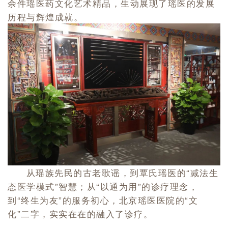
余件瑶医药文化艺术精品，生动展现了瑶医的发展
历程与辉煌成就。
从瑶族先民的古老歌谣，到覃氏瑶医的“减法生
态医学模式”智慧；从“以通为用”的诊疗理念，
到“终生为友”的服务初心，北京瑶医医院的“文
化”二字，实实在在的融入了诊疗。